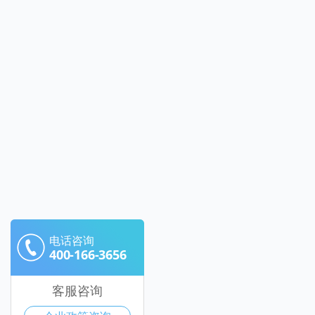
电话咨询
400-166-3656
客服咨询