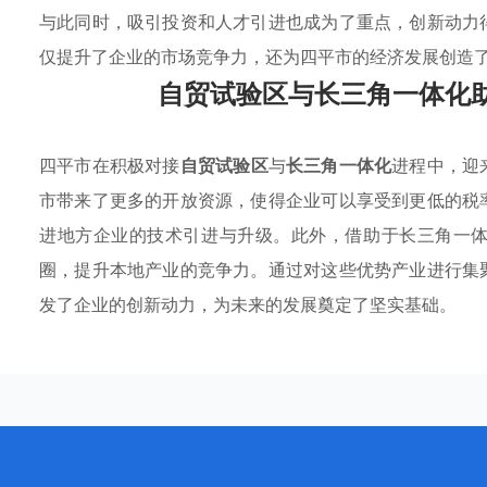
与此同时，吸引投资和人才引进也成为了重点，创新动力
仅提升了企业的市场竞争力，还为四平市的经济发展创造
自贸试验区与长三角一体化
四平市在积极对接
自贸试验区
与
长三角一体化
进程中，迎
市带来了更多的开放资源，使得企业可以享受到更低的税
进地方企业的技术引进与升级。此外，借助于长三角一
圈，提升本地产业的竞争力。通过对这些优势产业进行集
发了企业的创新动力，为未来的发展奠定了坚实基础。