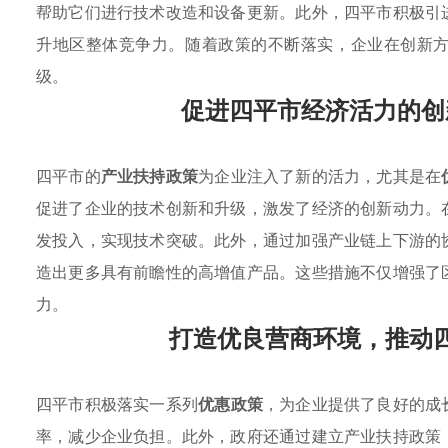
帮助它们进行技术改造和设备更新。此外，四平市积极引
升地区整体竞争力。随着政策的不断落实，企业在创新
级。
促进四平市经济活力的创
四平市的
产业扶持政策
为企业注入了新的活力，尤其是在
促进了企业的技术创新和升级，激发了经济的创新动力。
发投入，实现技术突破。此外，通过加强产业链上下游的
造出更多具有前瞻性的高增值产品。这些措施不仅增强了
力。
打造优良营商环境，推动
四平市积极落实一系列
优惠政策
，为企业提供了良好的成
率，减少企业负担。此外，政府还通过建立产业扶持政策